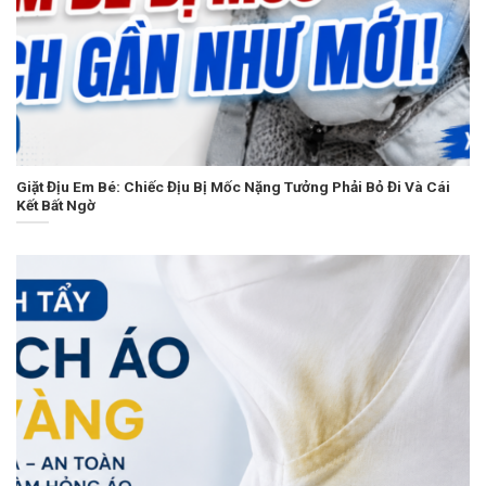
Giặt Địu Em Bé: Chiếc Địu Bị Mốc Nặng Tưởng Phải Bỏ Đi Và Cái
Kết Bất Ngờ