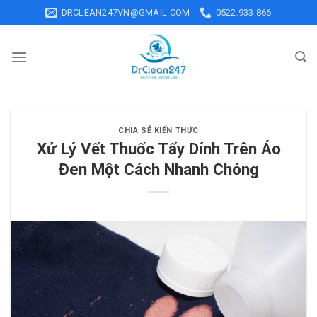
Skip
DRCLEAN247VN@GMAIL.COM
0522.933.866
to
content
CHIA SẺ KIẾN THỨC
Xử Lý Vết Thuốc Tẩy Dính Trên Áo
Đen Một Cách Nhanh Chóng