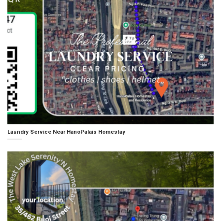
Laundry Service Near HanoPalais Homestay