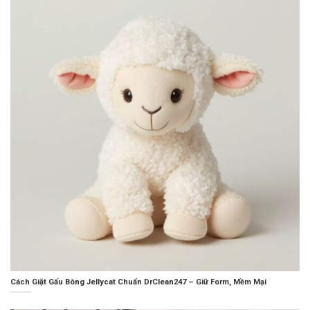
Cách Giặt Gấu Bông Jellycat Chuẩn DrClean247 – Giữ Form, Mềm Mại