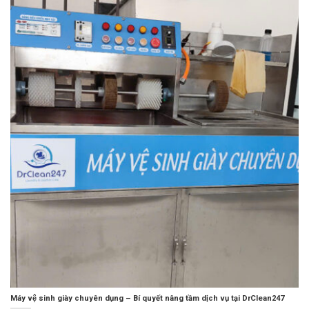
Máy vệ sinh giày chuyên dụng – Bí quyết nâng tầm dịch vụ tại DrClean247