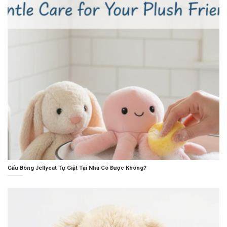
Gấu Bông Jellycat Tự Giặt Tại Nhà Có Được Không?