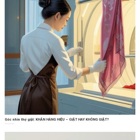
Góc nhìn thợ giặt: KHĂN HÀNG HIỆU – GIẶT HAY KHÔNG GIẶT?