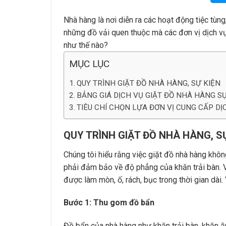
Nhà hàng là nơi diễn ra các hoạt động tiệc tùng
những đồ vải quen thuộc mà các đơn vị dịch vụ c
như thế nào?
MỤC LỤC
QUY TRÌNH GIẶT ĐỒ NHÀ HÀNG, SỰ KIỆN
BẢNG GIÁ DỊCH VỤ GIẶT ĐỒ NHÀ HÀNG S
TIÊU CHÍ CHỌN LỰA ĐƠN VỊ CUNG CẤP DỊ
QUY TRÌNH GIẶT ĐỒ NHÀ HÀNG, S
Chúng tôi hiểu rằng việc giặt đồ nhà hàng khôn
phải đảm bảo về độ phẳng của khăn trải bàn.
được làm mòn, ố, rách, bục trong thời gian dài.
Bước 1: Thu gom đồ bẩn
Đồ bẩn của nhà hàng như khăn trải bàn, khăn ă