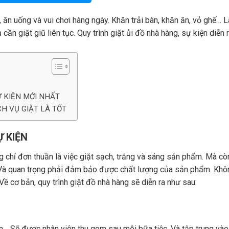
, ăn uống và vui chơi hàng ngày. Khăn trải bàn, khăn ăn, vỏ ghế… L
ần giặt giũ liên tục. Quy trình giặt ủi đồ nhà hàng, sự kiện diễn 
Ự KIỆN MỚI NHẤT
CH VỤ GIẶT LÀ TỐT
Ự KIỆN
g chỉ đơn thuần là việc giặt sạch, trắng và sáng sản phẩm. Mà cò
 Và quan trọng phải đảm bảo được chất lượng của sản phẩm. Khô
 Về cơ bản, quy trình giặt đồ nhà hàng sẽ diễn ra như sau:
n… Sẽ được nhân viên thu gom sau mỗi bữa tiệc. Và tập trung vào