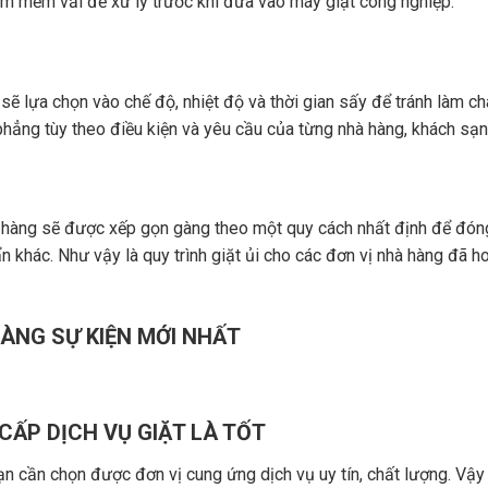
àm mềm vải để xử lý trước khi đưa vào máy giặt công nghiệp.
 sẽ lựa chọn vào chế độ, nhiệt độ và thời gian sấy để tránh làm ch
 phẳng tùy theo điều kiện và yêu cầu của từng nhà hàng, khách sạn
hà hàng sẽ được xếp gọn gàng theo một quy cách nhất định để đón
 khác. Như vậy là quy trình giặt ủi cho các đơn vị nhà hàng đã h
HÀNG SỰ KIỆN MỚI NHẤT
CẤP DỊCH VỤ GIẶT LÀ TỐT
n cần chọn được đơn vị cung ứng dịch vụ uy tín, chất lượng. Vậy