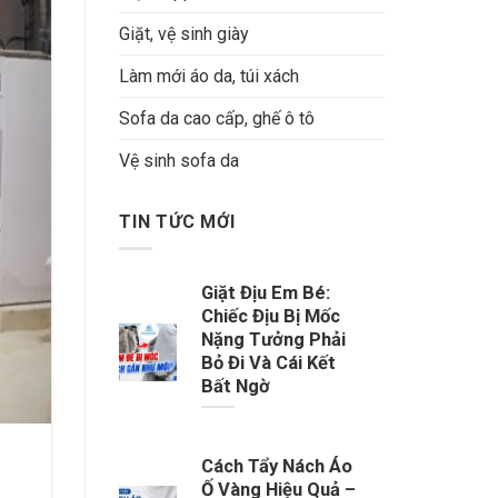
Giặt, vệ sinh giày
Làm mới áo da, túi xách
Sofa da cao cấp, ghế ô tô
Vệ sinh sofa da
TIN TỨC MỚI
Giặt Địu Em Bé:
Chiếc Địu Bị Mốc
Nặng Tưởng Phải
Bỏ Đi Và Cái Kết
Bất Ngờ
Cách Tẩy Nách Áo
Ố Vàng Hiệu Quả –