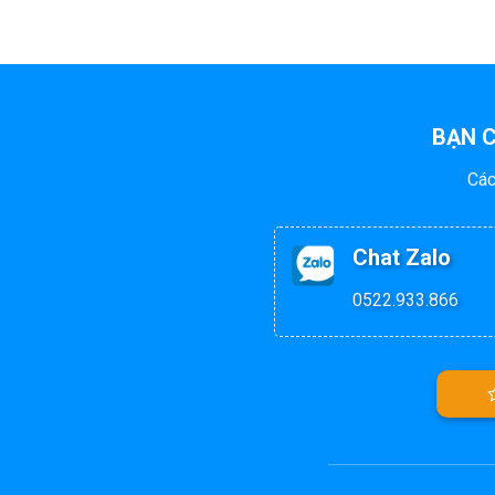
BẠN C
Các
Chat Zalo
0522.933.866