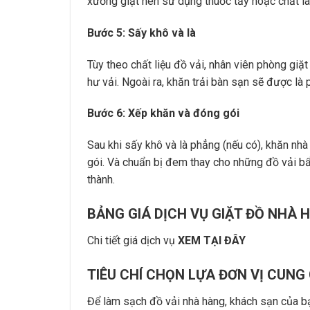
xưởng giặt nên sử dụng thuốc tẩy hoặc chất l
Bước 5: Sấy khô và là
Tùy theo chất liệu đồ vải, nhân viên phòng giặt
hư vải. Ngoài ra, khăn trải bàn sạn sẽ được là
Bước 6: Xếp khăn và đóng gói
Sau khi sấy khô và là phẳng (nếu có), khăn n
gói. Và chuẩn bị đem thay cho những đồ vải bẩn
thành.
BẢNG GIÁ DỊCH VỤ GIẶT ĐỒ NHÀ 
Chi tiết giá dịch vụ
XEM TẠI ĐÂY
TIÊU CHÍ CHỌN LỰA ĐƠN VỊ CUNG 
Để làm sạch đồ vải nhà hàng, khách sạn của bạ