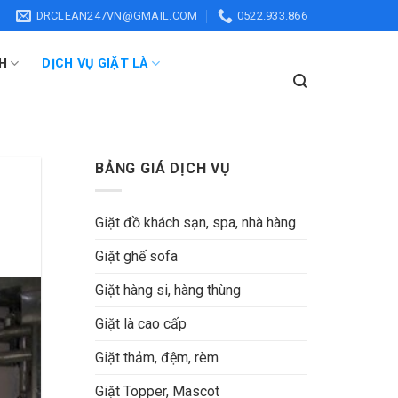
DRCLEAN247VN@GMAIL.COM
0522.933.866
H
DỊCH VỤ GIẶT LÀ
BẢNG GIÁ DỊCH VỤ
Giặt đồ khách sạn, spa, nhà hàng
Giặt ghế sofa
Giặt hàng si, hàng thùng
Giặt là cao cấp
Giặt thảm, đệm, rèm
Giặt Topper, Mascot