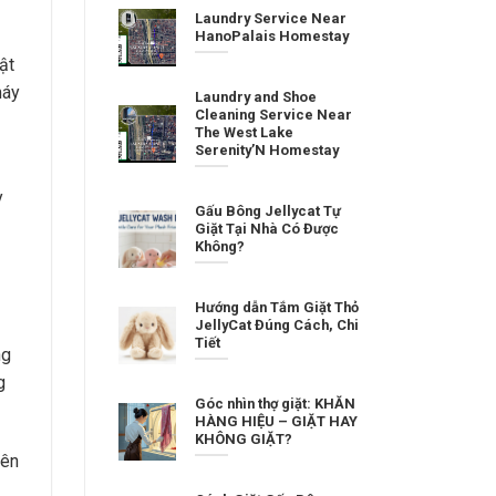
Laundry Service Near
HanoPalais Homestay
ật
máy
Laundry and Shoe
Cleaning Service Near
The West Lake
Serenity’N Homestay
y
Gấu Bông Jellycat Tự
Giặt Tại Nhà Có Được
Không?
Hướng dẫn Tắm Giặt Thỏ
JellyCat Đúng Cách, Chi
Tiết
ng
g
Góc nhìn thợ giặt: KHĂN
HÀNG HIỆU – GIẶT HAY
KHÔNG GIẶT?
Nên