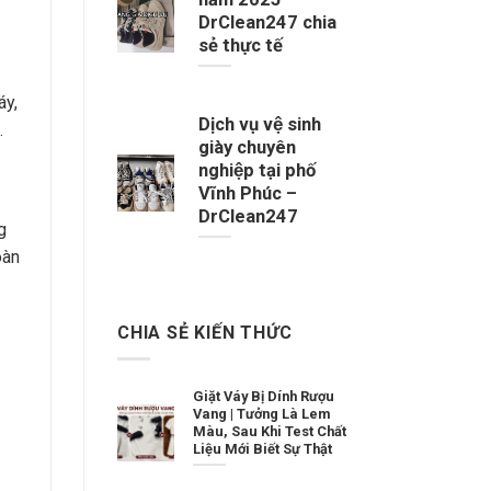
DrClean247 chia
sẻ thực tế
áy,
Dịch vụ vệ sinh
.
giày chuyên
nghiệp tại phố
Vĩnh Phúc –
DrClean247
g
oàn
CHIA SẺ KIẾN THỨC
Giặt Váy Bị Dính Rượu
Vang | Tưởng Là Lem
Màu, Sau Khi Test Chất
Liệu Mới Biết Sự Thật