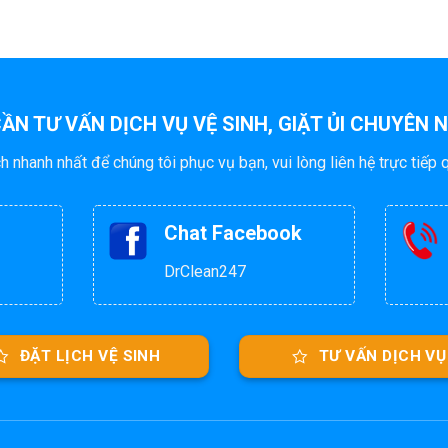
ẦN TƯ VẤN DỊCH VỤ VỆ SINH, GIẶT ỦI CHUYÊN 
h nhanh nhất để chúng tôi phục vụ bạn, vui lòng liên hệ trực tiếp 
Chat Facebook
DrClean247
ĐẶT LỊCH VỆ SINH
TƯ VẤN DỊCH VỤ