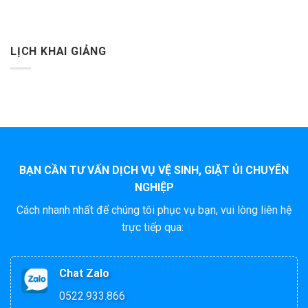
LỊCH KHAI GIẢNG
BẠN CẦN TƯ VẤN DỊCH VỤ VỆ SINH, GIẶT ỦI CHUYÊN
NGHIỆP
Cách nhanh nhất để chúng tôi phục vụ bạn, vui lòng liên hệ
trực tiếp qua:
Chat Zalo
0522.933.866