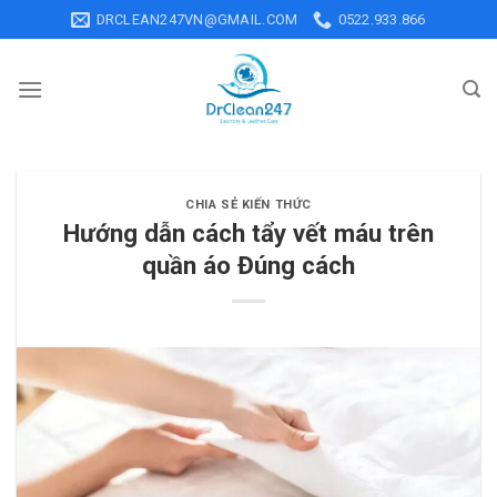
Skip
DRCLEAN247VN@GMAIL.COM
0522.933.866
to
content
CHIA SẺ KIẾN THỨC
Hướng dẫn cách tẩy vết máu trên
quần áo Đúng cách