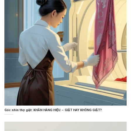
Góc nhìn thợ giặt: KHĂN HÀNG HIỆU – GIẶT HAY KHÔNG GIẶT?