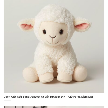
Cách Giặt Gấu Bông Jellycat Chuẩn DrClean247 – Giữ Form, Mềm Mại