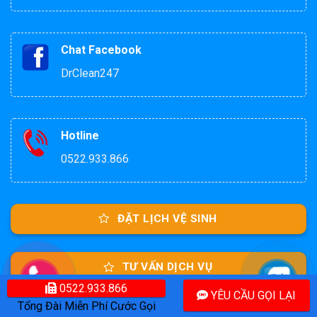
Chat Facebook
DrClean247
Hotline
0522.933.866
ĐẶT LỊCH VỆ SINH
TƯ VẤN DỊCH VỤ
0522.933.866
YÊU CẦU GỌI LẠI
Tổng Đài Miễn Phí Cước Gọi