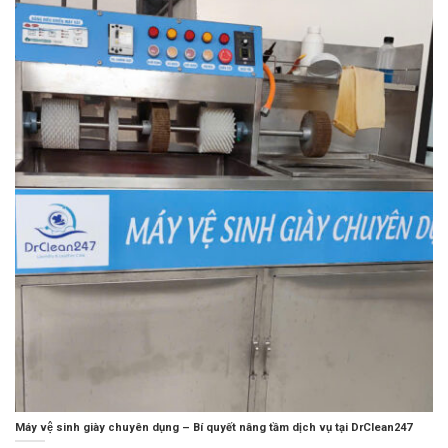
Máy vệ sinh giày chuyên dụng – Bí quyết nâng tầm dịch vụ tại DrClean247