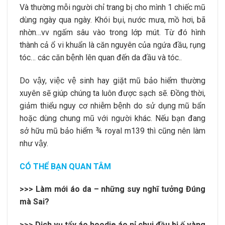
Và thường mỗi người chỉ trang bị cho mình 1 chiếc mũ
dùng ngày qua ngày. Khói bụi, nước mưa, mồ hơi, bã
nhờn…vv ngấm sâu vào trong lớp mút. Từ đó hình
thành cả ổ vi khuẩn là căn nguyên của ngứa đầu, rụng
tóc… các căn bệnh lên quan đến da đầu và tóc..
Do vậy, việc vệ sinh hay giặt mũ bảo hiểm thường
xuyên sẽ giúp chúng ta luôn được sạch sẽ. Đồng thời,
giảm thiểu nguy cơ nhiễm bệnh do sử dụng mũ bẩn
hoặc dùng chung mũ với người khác. Nếu bạn đang
sở hữu mũ bảo hiểm ¾ royal m139 thì cũng nên làm
như vậy.
CÓ THỂ BẠN QUAN TÂM
>>>
Làm mới áo da – những suy nghĩ tưởng Đúng
mà Sai?
>>>
Dịch vụ tẩy áo hoodie áo nỉ chui đầu bị ố vàng