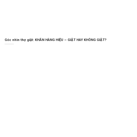
Góc nhìn thợ giặt: KHĂN HÀNG HIỆU – GIẶT HAY KHÔNG GIẶT?