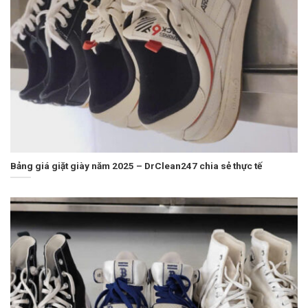
Bảng giá giặt giày năm 2025 – DrClean247 chia sẻ thực tế