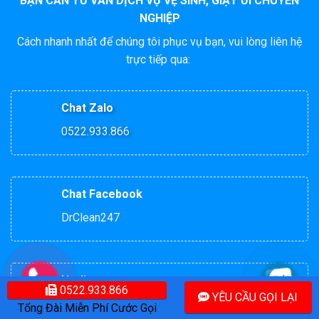
BẠN CẦN TƯ VẤN DỊCH VỤ VỆ SINH, GIẶT ỦI CHUYÊN
NGHIỆP
Cách nhanh nhất để chúng tôi phục vụ bạn, vui lòng liên hệ
trực tiếp qua:
Chat Zalo
0522.933.866
Chat Facebook
DrClean247
Hotline
0522.933.866
YÊU CẦU GỌI LẠI
0522.933.866
Tổng Đài Miễn Phí Cước Gọi