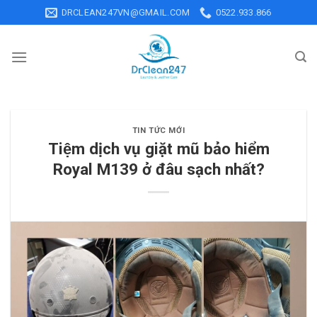
Skip
DRCLEAN247VN@GMAIL.COM
0522.933.866
to
content
TIN TỨC MỚI
Tiệm dịch vụ giặt mũ bảo hiểm
Royal M139 ở đâu sạch nhất?