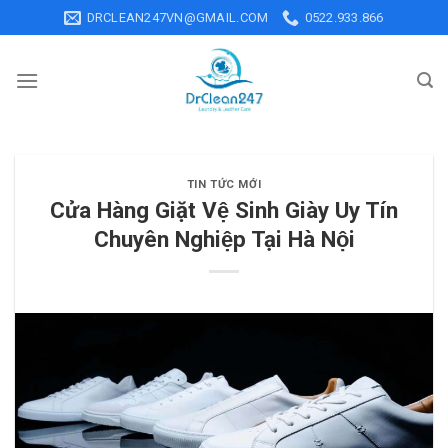
Skip
DRCLEAN247VN@GMAIL.COM
0522.933.866
to
content
TIN TỨC MỚI
Cửa Hàng Giặt Vệ Sinh Giày Uy Tín
Chuyên Nghiệp Tại Hà Nội