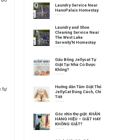
Laundry Service Near
HanoPalais Homestay
Laundry and Shoe
Cleaning Service Near
The West Lake
Serenity’N Homestay
Gấu Bông Jellycat Tự
Giặt Tại Nhà Có Được
Không?
Hướng dẫn Tắm Giặt Thỏ
 tự
JellyCat Đúng Cách, Chi
Tiết
Góc nhìn thợ giặt: KHĂN
HÀNG HIỆU – GIẶT HAY
KHÔNG GIẶT?