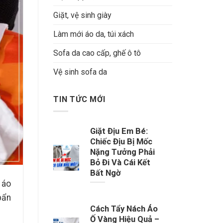
Giặt, vệ sinh giày
Làm mới áo da, túi xách
Sofa da cao cấp, ghế ô tô
Vệ sinh sofa da
TIN TỨC MỚI
Giặt Địu Em Bé:
Chiếc Địu Bị Mốc
Nặng Tưởng Phải
Bỏ Đi Và Cái Kết
Bất Ngờ
 áo
bẩn
Cách Tẩy Nách Áo
Ố Vàng Hiệu Quả –