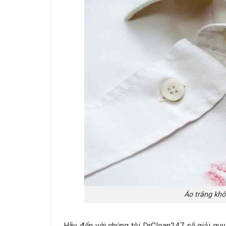
Áo trắng kh
Hãy đến với chúng tôi DrClean247 sẽ giải qu