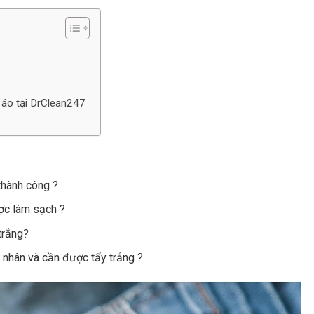
̀n áo tại DrClean247
thành công ?
ợc làm sạch ?
trắng?
n nhân và cần được tẩy trắng ?