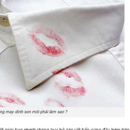
ông may dính son môi phải làm sao ?
yết giúp bạn nhanh chóng loại bỏ các vết bẩn cứng đầu bám trên