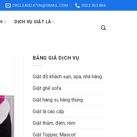
DRCLEAN247VN@GMAIL.COM
0522.933.866
H
DỊCH VỤ GIẶT LÀ
BẢNG GIÁ DỊCH VỤ
Giặt đồ khách sạn, spa, nhà hàng
Giặt ghế sofa
Giặt hàng si, hàng thùng
Giặt là cao cấp
Giặt thảm, đệm, rèm
Giặt Topper, Mascot