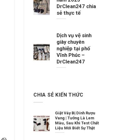
DrClean247 chia
sẻ thực tế
Dịch vụ vệ sinh
giày chuyên
nghiệp tại phố
Vĩnh Phúc –
DrClean247
CHIA SẺ KIẾN THỨC
Giặt Váy Bị Dính Rượu
Vang | Tưởng Là Lem
Màu, Sau Khi Test Chất
Liệu Mới Biết Sự Thật
 đồ