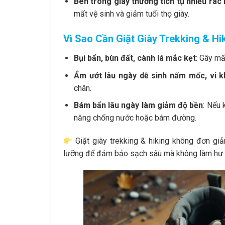
Bên trong giày thường tích tụ nhiều rác
mất vệ sinh và giảm tuổi thọ giày.
Vì Sao Cần Giặt Giày Trekking & H
Bụi bẩn, bùn đất, cành lá mắc kẹt
: Gây mấ
Ẩm ướt lâu ngày dễ sinh nấm mốc, vi 
chân.
Bám bẩn lâu ngày làm giảm độ bền
: Nếu 
năng chống nước hoặc bám đường.
Giặt giày trekking & hiking không đơn giả
lưỡng để đảm bảo sạch sâu mà không làm hư 