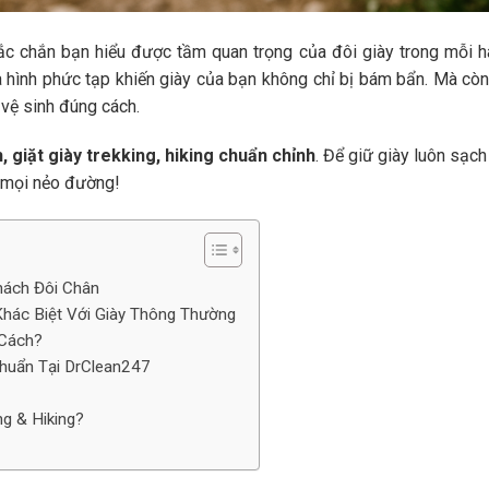
hắc chắn bạn hiểu được tầm quan trọng của đôi giày trong mỗi h
a hình phức tạp khiến giày của bạn không chỉ bị bám bẩn. Mà cò
vệ sinh đúng cách.
, giặt giày trekking, hiking chuẩn chỉnh
. Để giữ giày luôn sạch
 mọi nẻo đường!
hách Đôi Chân
Khác Biệt Với Giày Thông Thường
 Cách?
 Chuẩn Tại DrClean247
ng & Hiking?