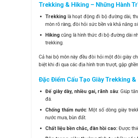
Trekking & Hiking – Những Hành Tr
Trekking
là hoạt động đi bộ đường dài, th
mòn rõ ràng, đòi hỏi sức bền và khả năng si
Hiking
cũng là hình thức đi bộ đường dài n
trekking.
Cả hai bộ môn này đều đòi hỏi một đôi giày c
biệt khi đi qua các địa hình trơn trượt, gập ghền
Đặc Điểm Cấu Tạo Giày Trekking & 
Đế giày dày, nhiều gai, rãnh sâu
: Giúp tă
đá.
Chống thấm nước
: Một số dòng giày tre
nước mưa, bùn đất.
Chất liệu bền chắc, đàn hồi cao:
Được thiế