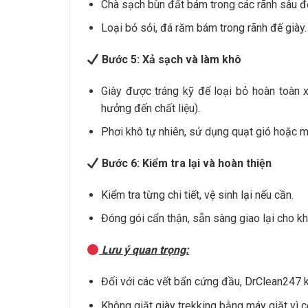
Chà sạch bùn đất bám trong các rãnh sâu đ
Loại bỏ sỏi, đá răm bám trong rãnh đế giày.
Bước 5: Xả sạch và làm khô
Giày được tráng kỹ để loại bỏ hoàn toàn
hưởng đến chất liệu).
Phơi khô tự nhiên, sử dụng quạt gió hoặc m
Bước 6: Kiểm tra lại và hoàn thiện
Kiểm tra từng chi tiết, vệ sinh lại nếu cần.
Đóng gói cẩn thận, sẵn sàng giao lại cho k
Lưu ý quan trọng:
Đối với các vết bẩn cứng đầu, DrClean247 k
Không giặt giày trekking bằng máy giặt vì 