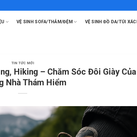
ỆU
VỆ SINH SOFA/THẢM/ĐỆM
VỆ SINH ĐỒ DA/TÚI XÁC
TIN TỨC MỚI
ing, Hiking – Chăm Sóc Đôi Giày Của
g Nhà Thám Hiểm