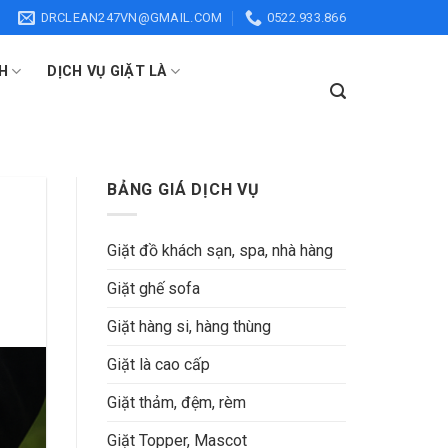
DRCLEAN247VN@GMAIL.COM
0522.933.866
H
DỊCH VỤ GIẶT LÀ
BẢNG GIÁ DỊCH VỤ
Giặt đồ khách sạn, spa, nhà hàng
Giặt ghế sofa
Giặt hàng si, hàng thùng
Giặt là cao cấp
Giặt thảm, đệm, rèm
Giặt Topper, Mascot