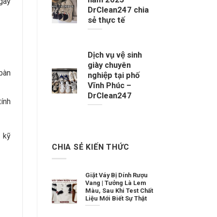
 gây
DrClean247 chia
sẻ thực tế
Dịch vụ vệ sinh
giày chuyên
bàn
nghiệp tại phố
Vĩnh Phúc –
DrClean247
tính
 kỹ
CHIA SẺ KIẾN THỨC
Giặt Váy Bị Dính Rượu
Vang | Tưởng Là Lem
Màu, Sau Khi Test Chất
Liệu Mới Biết Sự Thật