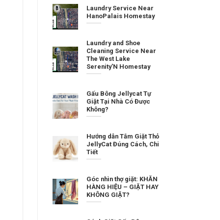
Laundry Service Near
HanoPalais Homestay
Laundry and Shoe
Cleaning Service Near
The West Lake
Serenity’N Homestay
Gấu Bông Jellycat Tự
Giặt Tại Nhà Có Được
Không?
Hướng dẫn Tắm Giặt Thỏ
JellyCat Đúng Cách, Chi
Tiết
Góc nhìn thợ giặt: KHĂN
HÀNG HIỆU – GIẶT HAY
KHÔNG GIẶT?