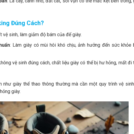
 bẩn
: Lá cây, cành nhỏ, đất cát, sỏi vụn có thể mắc kẹt bên trong,
iking Đúng Cách?
t vệ sinh, làm giảm độ bám của đế giày.
khuẩn
: Làm giày có mùi hôi khó chịu, ảnh hưởng đến sức khỏe 
không vệ sinh đúng cách, chất liệu giày có thể bị hư hỏng, mất đi 
n như giày thể thao thông thường mà cần một quy trình vệ sinh
hỏng giày.