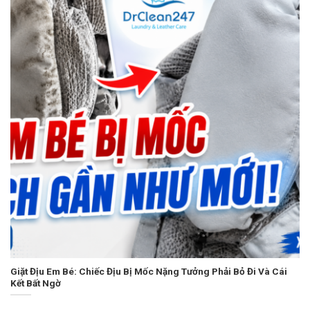
Giặt Địu Em Bé: Chiếc Địu Bị Mốc Nặng Tưởng Phải Bỏ Đi Và Cái
Kết Bất Ngờ