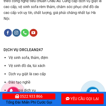
theo công nghệ tiêu chuẩn Châu Âu. Cung cấp dịch vụ giặt là
cao cấp, vệ sinh sofa rèm thảm, chăm sóc phục chế đồ da
cao cấp với uy tín, chất lượng, giá phải chăng nhất tại Hà
Nội.
DỊCH VỤ DRCLEAN247
Vệ sinh sofa, thảm, đệm
Vệ sinh đồ da, túi xách
Dịch vụ giặt là cao cấp
Đào tạo nghề
Bảng giá dịch vụ
0522.933.866
YÊU CẦU GỌI LẠI
Tổng Đài Miễn Phí Cước Gọi
THÔNG TIN BẠN CẦN BIẾT