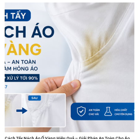
Cách Tẩy Nách Áo Ố Vàng Hiệu Quả – Giải Pháp An Toàn Cho Áo