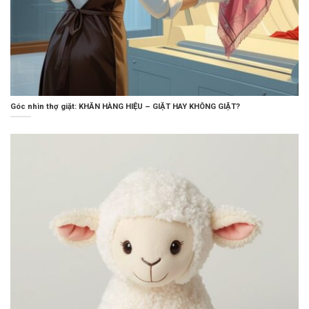
Góc nhìn thợ giặt: KHĂN HÀNG HIỆU – GIẶT HAY KHÔNG GIẶT?