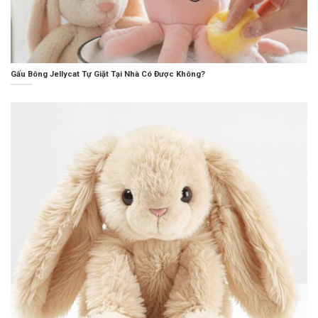
Gấu Bông Jellycat Tự Giặt Tại Nhà Có Được Không?