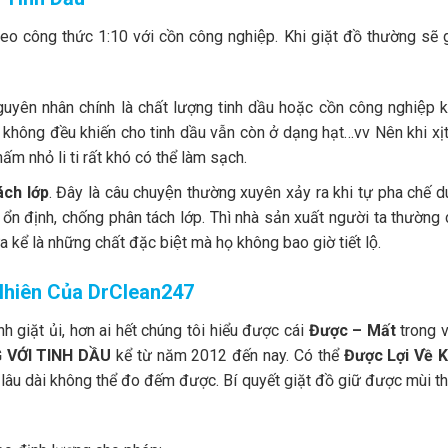
eo công thức 1:10 với cồn công nghiệp. Khi giặt đồ thường sẽ 
guyên nhân chính là chất lượng tinh dầu hoặc cồn công nghiệp 
 không đều khiến cho tinh dầu vẫn còn ở dạng hạt…vv Nên khi xịt
m nhỏ li ti rất khó có thể làm sạch.
́ch lớp
. Đây là câu chuyện thường xuyên xảy ra khi tự pha chế 
́a ổn định, chống phân tách lớp. Thì nhà sản xuất người ta thường
kể là những chất đặc biệt mà họ không bao giờ tiết lộ.
̣ Nhiên Của DrClean247
 giặt ủi, hơn ai hết chúng tôi hiểu được cái
Được – Mất
trong v
 VỚI TINH DẦU
kể từ năm 2012 đến nay. Có thể
Được Lợi Về 
lâu dài không thể đo đếm được. Bí quyết giặt đồ giữ được mùi 