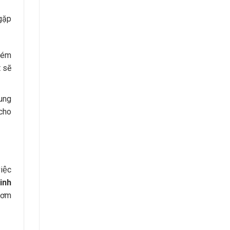
gặp
kém
 sẽ
dung
 cho
iệc
Kinh
thơm