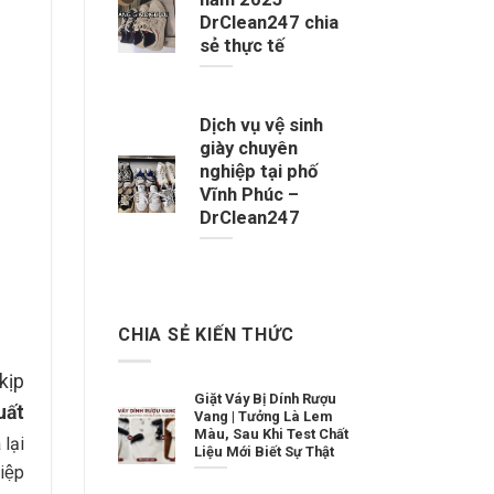
DrClean247 chia
sẻ thực tế
Dịch vụ vệ sinh
giày chuyên
nghiệp tại phố
Vĩnh Phúc –
DrClean247
CHIA SẺ KIẾN THỨC
kịp
Giặt Váy Bị Dính Rượu
uất
Vang | Tưởng Là Lem
Màu, Sau Khi Test Chất
lại
Liệu Mới Biết Sự Thật
iệp