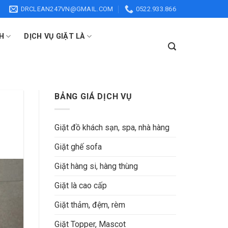
DRCLEAN247VN@GMAIL.COM
0522.933.866
H
DỊCH VỤ GIẶT LÀ
BẢNG GIÁ DỊCH VỤ
Giặt đồ khách sạn, spa, nhà hàng
Giặt ghế sofa
Giặt hàng si, hàng thùng
Giặt là cao cấp
Giặt thảm, đệm, rèm
Giặt Topper, Mascot