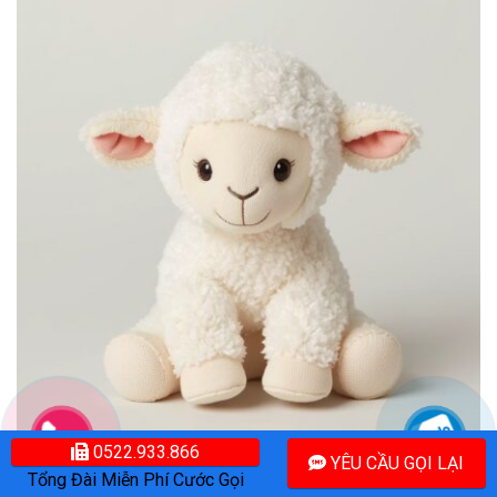
0522.933.866
YÊU CẦU GỌI LẠI
Cách Giặt Gấu Bông Jellycat Chuẩn DrClean247 – Giữ Form, Mềm Mại
Tổng Đài Miễn Phí Cước Gọi