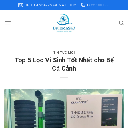
Skip
DRCLEAN247VN@GMAIL.COM
0522.933.866
to
content
TIN TỨC MỚI
Top 5 Lọc Vi Sinh Tốt Nhất cho Bể
Cá Cảnh