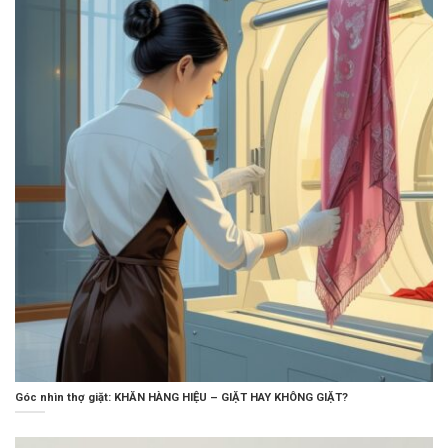
Góc nhìn thợ giặt: KHĂN HÀNG HIỆU – GIẶT HAY KHÔNG GIẶT?