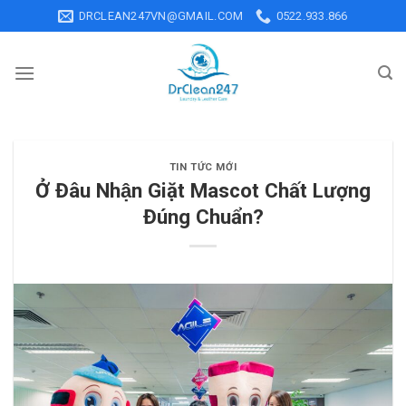
Skip
DRCLEAN247VN@GMAIL.COM
0522.933.866
to
content
TIN TỨC MỚI
Ở Đâu Nhận Giặt Mascot Chất Lượng
Đúng Chuẩn?