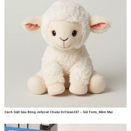
Cách Giặt Gấu Bông Jellycat Chuẩn DrClean247 – Giữ Form, Mềm Mại