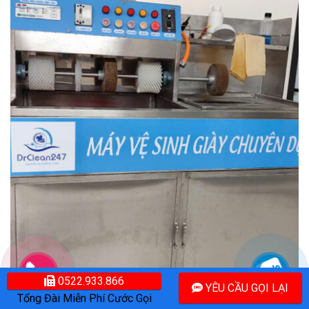
0522.933.866
Máy vệ sinh giày chuyên dụng – Bí quyết nâng tầm dịch vụ tại DrClean247
YÊU CẦU GỌI LẠI
Tổng Đài Miễn Phí Cước Gọi