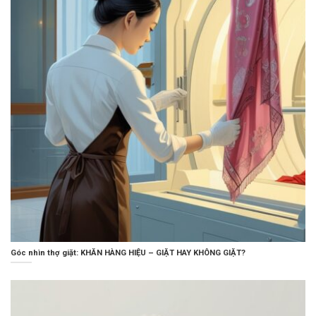
Góc nhìn thợ giặt: KHĂN HÀNG HIỆU – GIẶT HAY KHÔNG GIẶT?