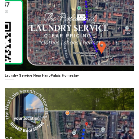
Laundry Service Near HanoPalais Homestay