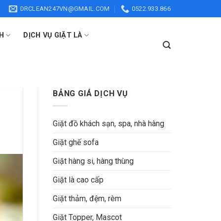
DRCLEAN247VN@GMAIL.COM
0522.933.866
H
DỊCH VỤ GIẶT LÀ
BẢNG GIÁ DỊCH VỤ
Giặt đồ khách sạn, spa, nhà hàng
Giặt ghế sofa
Giặt hàng si, hàng thùng
Giặt là cao cấp
Giặt thảm, đệm, rèm
Giặt Topper, Mascot