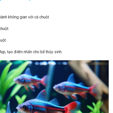
iành không gian với cá chuột.
chuột.
uột.
ẹp, tạo điểm nhấn cho bể thủy sinh.