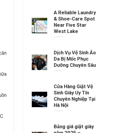
A Reliable Laundry
& Shoe-Care Spot
Near Five Star
West Lake
Dịch Vụ Vệ Sinh Áo
 cắn
Da Bị Mốc Phục
Dưỡng Chuyên Sâu
iữa
Cửa Hàng Giặt Vệ
Sinh Giày Uy Tín
guồn
Chuyên Nghiệp Tại
Hà Nội
C.
Bảng giá giặt giày
năm 2025 –