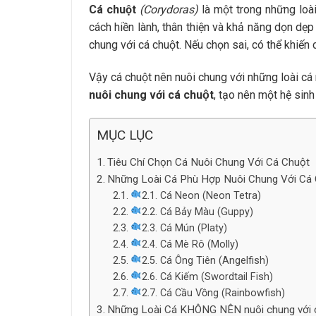
Cá chuột
(Corydoras)
là một trong những loài
cách hiền lành, thân thiện và khả năng dọn dẹp
chung với cá chuột. Nếu chọn sai, có thể khiến c
Vậy cá chuột nên nuôi chung với những loài cá 
nuôi chung với cá chuột
, tạo nên một hệ sinh
MỤC LỤC
Tiêu Chí Chọn Cá Nuôi Chung Với Cá Chuột
Những Loài Cá Phù Hợp Nuôi Chung Với Cá 
2.1. Cá Neon (Neon Tetra)
2.2. Cá Bảy Màu (Guppy)
2.3. Cá Mún (Platy)
2.4. Cá Mè Rô (Molly)
2.5. Cá Ông Tiên (Angelfish)
2.6. Cá Kiếm (Swordtail Fish)
2.7. Cá Cầu Vồng (Rainbowfish)
Những Loài Cá KHÔNG NÊN nuôi chung với ca