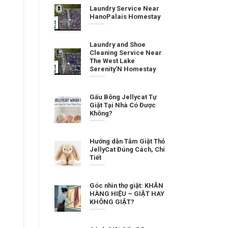
Laundry Service Near
HanoPalais Homestay
Laundry and Shoe
Cleaning Service Near
The West Lake
Serenity’N Homestay
Gấu Bông Jellycat Tự
Giặt Tại Nhà Có Được
Không?
Hướng dẫn Tắm Giặt Thỏ
JellyCat Đúng Cách, Chi
Tiết
Góc nhìn thợ giặt: KHĂN
HÀNG HIỆU – GIẶT HAY
KHÔNG GIẶT?