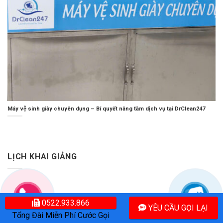
Máy vệ sinh giày chuyên dụng – Bí quyết nâng tầm dịch vụ tại DrClean247
LỊCH KHAI GIẢNG
0522.933.866
YÊU CẦU GỌI LẠI
Tổng Đài Miễn Phí Cước Gọi