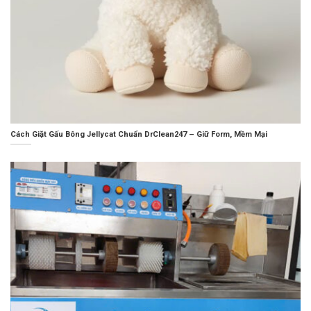
Cách Giặt Gấu Bông Jellycat Chuẩn DrClean247 – Giữ Form, Mềm Mại