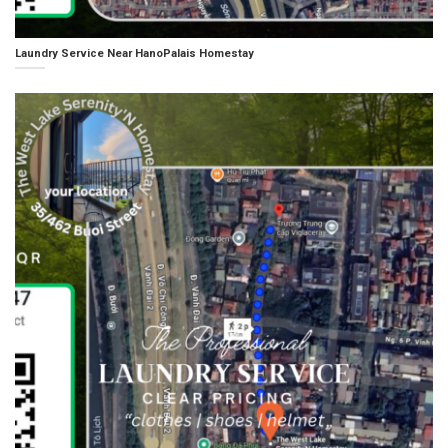
Laundry Service Near HanoPalais Homestay