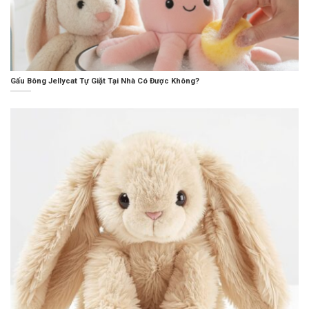
Gấu Bông Jellycat Tự Giặt Tại Nhà Có Được Không?