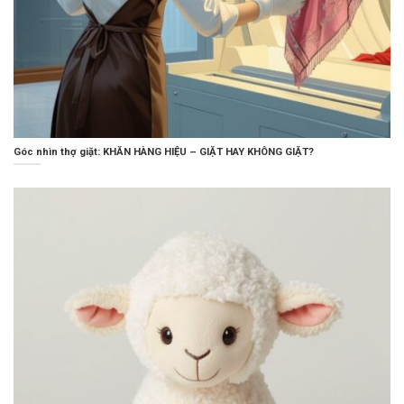
Góc nhìn thợ giặt: KHĂN HÀNG HIỆU – GIẶT HAY KHÔNG GIẶT?