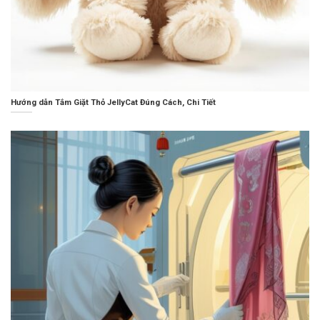
Hướng dẫn Tắm Giặt Thỏ JellyCat Đúng Cách, Chi Tiết