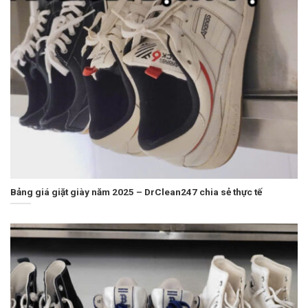
Bảng giá giặt giày năm 2025 – DrClean247 chia sẻ thực tế