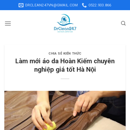
Skip
DRCLEAN247VN@GMAIL.COM
0522.933.866
to
content
CHIA SẺ KIẾN THỨC
Làm mới áo da Hoàn Kiếm chuyên
nghiệp giá tốt Hà Nội