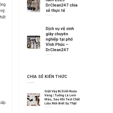
ỏng
DrClean247 chia
sẻ thực tế
mỹ.
hất
Dịch vụ vệ sinh
giày chuyên
nghiệp tại phố
Vĩnh Phúc –
DrClean247
CHIA SẺ KIẾN THỨC
Giặt Váy Bị Dính Rượu
Vang | Tưởng Là Lem
Màu, Sau Khi Test Chất
cấp
Liệu Mới Biết Sự Thật