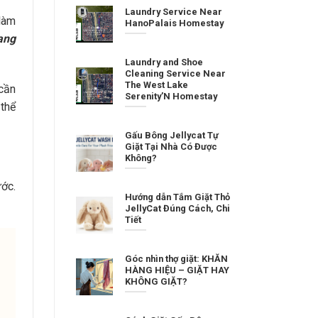
Laundry Service Near
làm
HanoPalais Homestay
ạng
Laundry and Shoe
Cleaning Service Near
The West Lake
cần
Serenity’N Homestay
thể
Gấu Bông Jellycat Tự
Giặt Tại Nhà Có Được
Không?
ớc.
Hướng dẫn Tắm Giặt Thỏ
JellyCat Đúng Cách, Chi
Tiết
Góc nhìn thợ giặt: KHĂN
HÀNG HIỆU – GIẶT HAY
KHÔNG GIẶT?