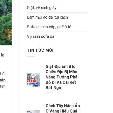
Giặt, vệ sinh giày
Làm mới áo da, túi xách
Sofa da cao cấp, ghế ô tô
Vệ sinh sofa da
TIN TỨC MỚI
lại
Giặt Địu Em Bé:
Chiếc Địu Bị Mốc
 ủi
Nặng Tưởng Phải
tân
Bỏ Đi Và Cái Kết
tìm
Bất Ngờ
Cách Tẩy Nách Áo
Ố Vàng Hiệu Quả –