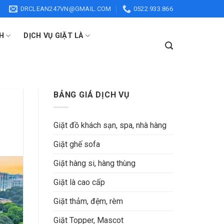
DRCLEAN247VN@GMAIL.COM
0522.933.866
H
DỊCH VỤ GIẶT LÀ
BẢNG GIÁ DỊCH VỤ
Giặt đồ khách sạn, spa, nhà hàng
Giặt ghế sofa
Giặt hàng si, hàng thùng
Giặt là cao cấp
Giặt thảm, đệm, rèm
Giặt Topper, Mascot