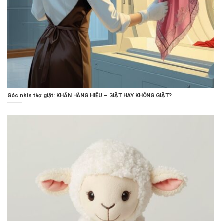
Góc nhìn thợ giặt: KHĂN HÀNG HIỆU – GIẶT HAY KHÔNG GIẶT?