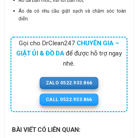
Áo da bẩn mốc, vải lót bẩn hôi;
Áo da có nhu cầu giặt sạch và chăm sóc toàn
diện.
Gọi cho DrClean247
CHUYÊN GIA –
GIẶT ỦI & ĐỒ DA
để được hỗ trợ ngay
nhé.
ZALO 0522.933.866
CALL 0522.933.866
BÀI VIẾT CÓ LIÊN QUAN: