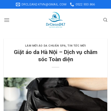
Skip
DRCLEAN247VN@GMAIL.COM
0522.933.866
to
content
LÀM MỚI ÁO DA CHUẨN SPA
,
TIN TỨC MỚI
Giặt áo da Hà Nội – Dịch vụ chăm
sóc Toàn diện