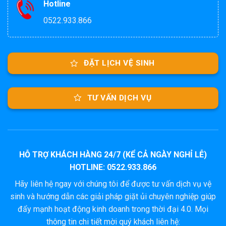
Hotline
0522.933.866
ĐẶT LỊCH VỆ SINH
TƯ VẤN DỊCH VỤ
HỖ TRỢ KHÁCH HÀNG 24/7 (KỂ CẢ NGÀY NGHỈ LỄ)
HOTLINE: 0522.933.866
Hãy liên hệ ngay với chúng tôi để được tư vấn dịch vụ vệ
sinh và hướng dẫn các giải pháp giặt ủi chuyên nghiệp giúp
đẩy mạnh hoạt động kinh doanh trong thời đại 4.0. Mọi
thông tin chi tiết mời quý khách liên hệ: