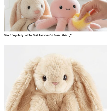
Gấu Bông Jellycat Tự Giặt Tại Nhà Có Được Không?