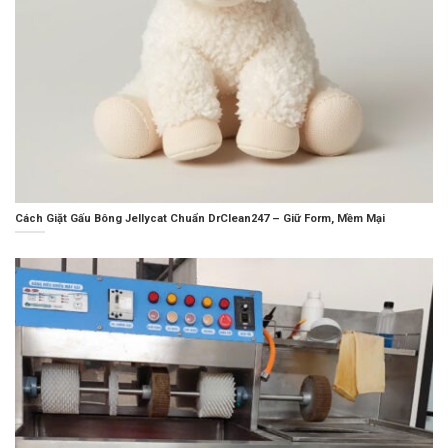
Cách Giặt Gấu Bông Jellycat Chuẩn DrClean247 – Giữ Form, Mềm Mại