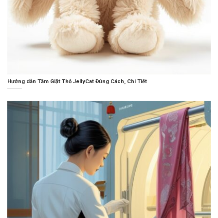
Hướng dẫn Tắm Giặt Thỏ JellyCat Đúng Cách, Chi Tiết