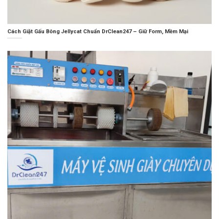
Cách Giặt Gấu Bông Jellycat Chuẩn DrClean247 – Giữ Form, Mềm Mại