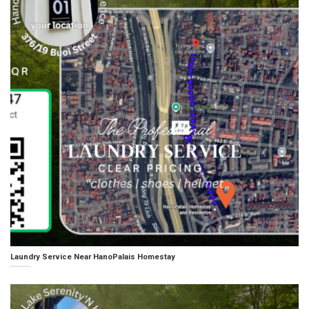
Laundry Service Near HanoPalais Homestay