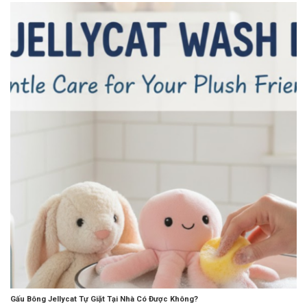
Gấu Bông Jellycat Tự Giặt Tại Nhà Có Được Không?