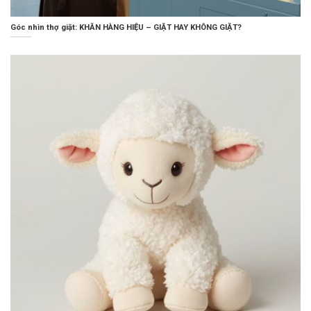
Góc nhìn thợ giặt: KHĂN HÀNG HIỆU – GIẶT HAY KHÔNG GIẶT?