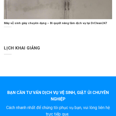
Máy vệ sinh giày chuyên dụng – Bí quyết nâng tầm dịch vụ tại DrClean247
LỊCH KHAI GIẢNG
BẠN CẦN TƯ VẤN DỊCH VỤ VỆ SINH, GIẶT ỦI CHUYÊN
NGHIỆP
Cách nhanh nhất để chúng tôi phục vụ bạn, vui lòng liên hệ
trực tiếp qua: