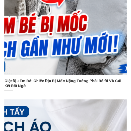
Giặt Địu Em Bé: Chiếc Địu Bị Mốc Nặng Tưởng Phải Bỏ Đi Và Cái
Kết Bất Ngờ