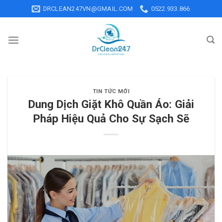
Skip
DRCLEAN247VN@GMAIL.COM
0522.933.866
to
content
TIN TỨC MỚI
Dung Dịch Giặt Khô Quần Áo: Giải
Pháp Hiệu Quả Cho Sự Sạch Sẽ