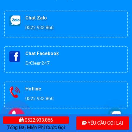
Chat Zalo
0522.933.866
Chat Facebook
DrClean247
Hotline
0522.933.866
0522.933.866
YÊU CẦU GỌI LẠI
ĐẶT LỊCH VỆ SINH
Tổng Đài Miễn Phí Cước Gọi