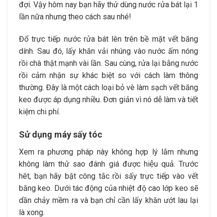
đợi. Vậy hôm nay bạn hãy thử dùng nước rửa bát lại 1
lần nữa nhưng theo cách sau nhé!
Đổ trực tiếp nước rửa bát lên trên bề mặt vết băng
dính. Sau đó, lấy khăn vải nhúng vào nước ấm nóng
rồi chà thật mạnh vài lần. Sau cùng, rửa lại bằng nước
rồi cảm nhận sự khác biệt so với cách làm thông
thường. Đây là một cách loại bỏ vè làm sạch vết băng
keo được áp dụng nhiều. Đơn giản vì nó dễ làm và tiết
kiệm chi phí.
Sử dụng máy sấy tóc
Xem ra phương pháp này không hợp lý lắm nhưng
không làm thử sao đánh giá được hiệu quả. Trước
hêt, bạn hãy bật công tắc rồi sấy trực tiếp vào vết
băng keo. Dưới tác động của nhiệt độ cao lớp keo sẽ
dần chảy mềm ra và bạn chỉ cần lấy khăn ướt lau lại
là xong.