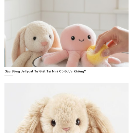
Gấu Bông Jellycat Tự Giặt Tại Nhà Có Được Không?