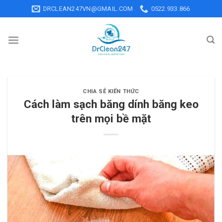
Skip
DRCLEAN247VN@GMAIL.COM
0522.933.866
to
content
CHIA SẺ KIẾN THỨC
Cách làm sạch băng dính băng keo
trên mọi bề mặt