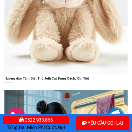
Hướng dẫn Tắm Giặt Thỏ JellyCat Đúng Cách, Chi Tiết
0522.933.866
YÊU CẦU GỌI LẠI
Tổng Đài Miễn Phí Cước Gọi